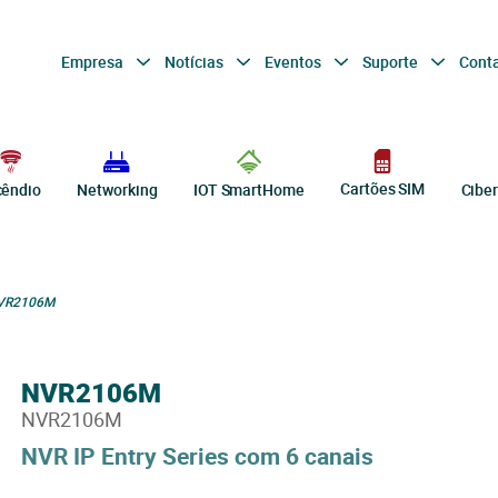
Empresa
Notícias
Eventos
Suporte
Cont
Cartões SIM
cêndio
Networking
IOT SmartHome
Cibe
VR2106M
NVR2106M
NVR2106M
NVR IP Entry Series com 6 canais