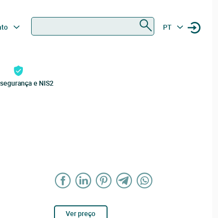
Procurar
ato
PT
rsegurança e NIS2
Ver preço