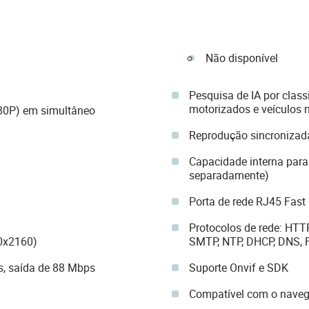
Não disponível
Pesquisa de IA por class
motorizados e veículos 
80P) em simultâneo
Reprodução sincronizada
Capacidade interna par
separadamente)
Porta de rede RJ45 Fast
Protocolos de rede: HTTP
0x2160)
SMTP, NTP, DHCP, DNS, Fi
s, saída de 88 Mbps
Suporte Onvif e SDK
Compatível com o navega