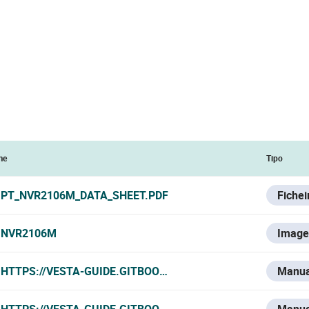
me
Tipo
PT_NVR2106M_DATA_SHEET.PDF
Fiche
NVR2106M
Imag
HTTPS://VESTA-GUIDE.GITBOOK.IO/VESTA-KNOWLEDGE-B
Manua
HTTPS://VESTA-GUIDE.GITBOOK.IO/VESTA-KNOWLEDGE-B
Manua