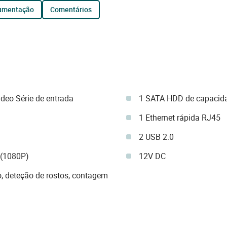
cumentação
comentários
deo Série de entrada
1 SATA HDD de capacid
1 Ethernet rápida RJ45
2 USB 2.0
 (1080P)
12V DC
o, deteção de rostos, contagem