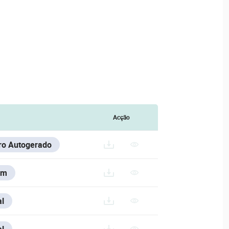
Acção
iro Autogerado
em
ASE/NVR2106M
l
ASE/V/ESPANOL/NVR2106M_ES
l