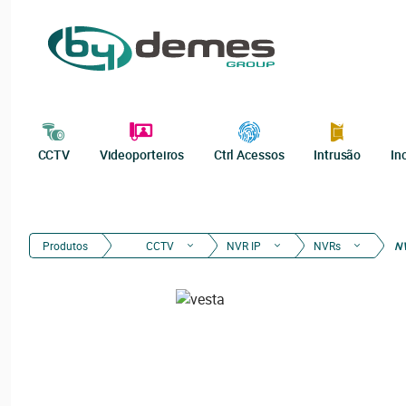
CCTV
Videoporteiros
Ctrl Acessos
Intrusão
In
Produtos
CCTV
NVR IP
NVRs
N