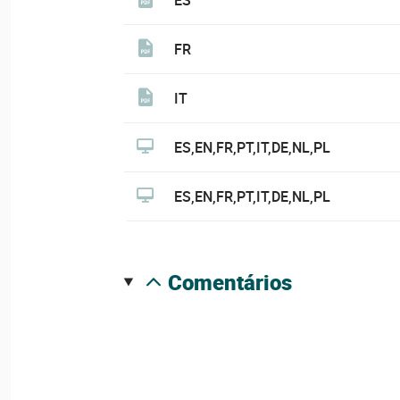
FR
IT
ES,EN,FR,PT,IT,DE,NL,PL
ES,EN,FR,PT,IT,DE,NL,PL
comentários