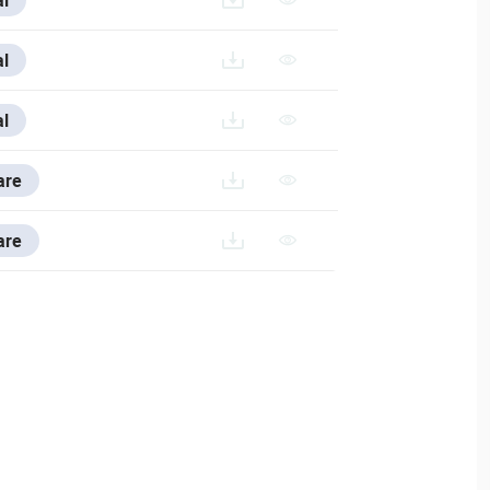
SE/V/FRANCE-1/NVR2106M_FR
l
SE/V/ITALIAN/NVR2106M_IT
l
RES-AND-TOOLS/VESTA-CONFIG-TOOL
are
WARES-AND-TOOLS/VSS-SOFTWARE#DOWNLOAD-VSS
are