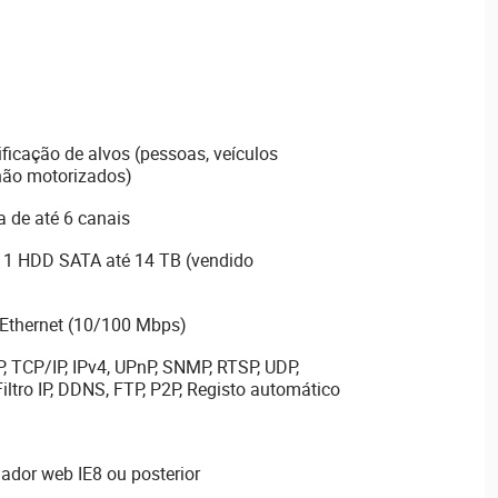
ificação de alvos (pessoas, veículos
não motorizados)
 de até 6 canais
a 1 HDD SATA até 14 TB (vendido
 Ethernet (10/100 Mbps)
, TCP/IP, IPv4, UPnP, SNMP, RTSP, UDP,
ltro IP, DDNS, FTP, P2P, Registo automático
dor web IE8 ou posterior