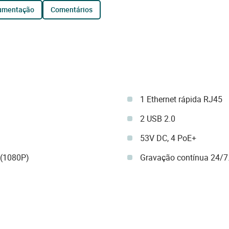
cumentação
comentários
1 Ethernet rápida RJ45
2 USB 2.0
53V DC, 4 PoE+
 (1080P)
Gravação contínua 24/7