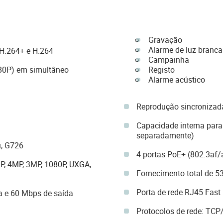
Gravação
Alarme de luz branca
 H.264+ e H.264
Campainha
80P) em simultâneo
Registo
Alarme acústico
Reprodução sincronizada
Capacidade interna par
separadamente)
u, G726
4 portas PoE+ (802.3af
P, 4MP, 3MP, 1080P, UXGA,
Fornecimento total de 5
Porta de rede RJ45 Fast
a e 60 Mbps de saída
Protocolos de rede: TCP