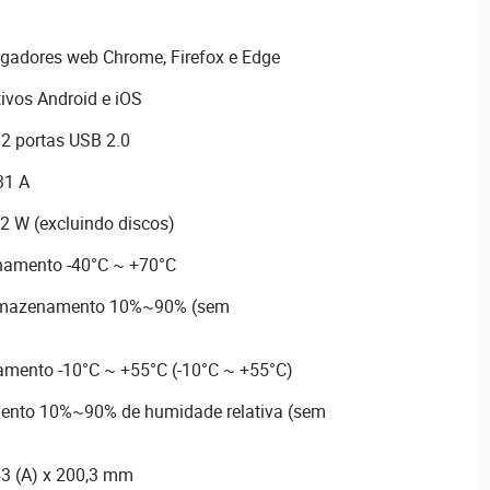
gadores web Chrome, Firefox e Edge
ivos Android e iOS
2 portas USB 2.0
31 A
2 W (excluindo discos)
namento -40°C ~ +70°C
armazenamento 10%~90% (sem
amento -10°C ~ +55°C (-10°C ~ +55°C)
ento 10%~90% de humidade relativa (sem
43 (A) x 200,3 mm