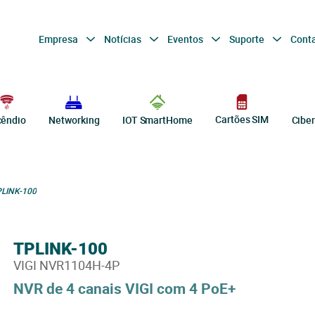
Empresa
Notícias
Eventos
Suporte
Cont
Cartões SIM
cêndio
Networking
IOT SmartHome
Cibe
LINK-100
TPLINK-100
VIGI NVR1104H-4P
NVR de 4 canais VIGI com 4 PoE+