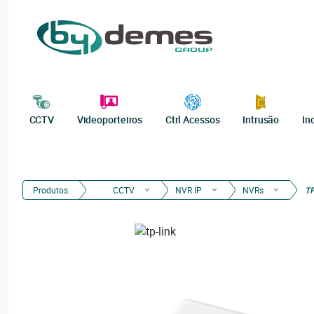
CCTV
Videoporteiros
Ctrl Acessos
Intrusão
In
Produtos
CCTV
NVR IP
NVRs
TP