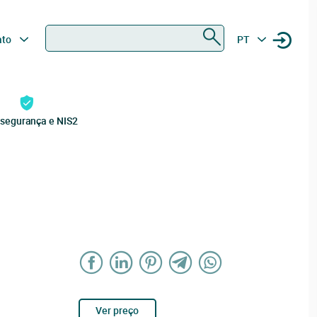
Procurar
ato
PT
rsegurança e NIS2
Ver preço