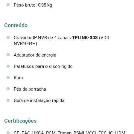
Peso bruto: 0,95 kg
Conteúdo
Gravador IP NVR de 4 canais
TPLINK-303
(VIGI
NVR1004H)
Adaptador de energia
Parafusos para o disco rígido
Rato
Pés de borracha
Guia de instalação rápida
Certificações
CE, EAC, UKCA, RCM, Triman, BSMI, VCCI, FCC, IC, HDMI