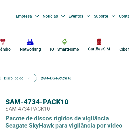
Empresa
Notícias
Eventos
Suporte
Cont
Cartões SIM
cêndio
Networking
IOT SmartHome
Cibe
Disco Rígido
SAM-4734-PACK10
SAM-4734-PACK10
SAM-4734-PACK10
Pacote de discos rígidos de vigilância
Seagate SkyHawk para vigilância por vídeo