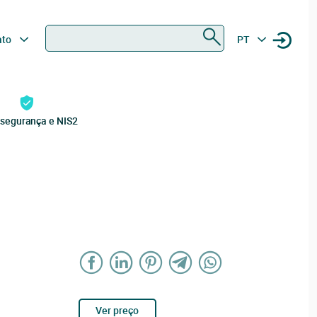
Procurar
ato
PT
rsegurança e NIS2
Ver preço