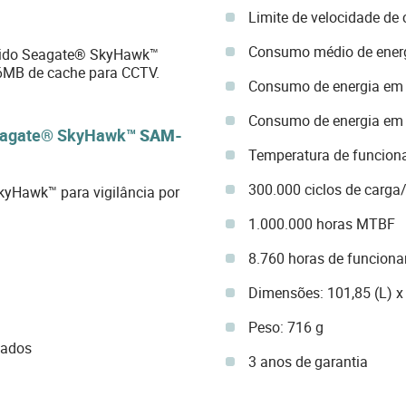
Limite de velocidade de
Consumo médio de ener
gido Seagate® SkyHawk™
6MB de cache para CCTV.
Consumo de energia em 
Consumo de energia em 
 Seagate® SkyHawk™
SAM-
Temperatura de funcio
300.000 ciclos de carga
SkyHawk™ para vigilância por
1.000.000 horas MTBF
8.760 horas de funcion
Dimensões: 101,85 (L) x
Peso: 716 g
tados
3 anos de garantia