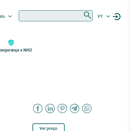
Procurar
ato
PT
rsegurança e NIS2
Ver preço