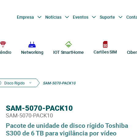
Empresa
Notícias
Eventos
Suporte
Cont
Cartões SIM
cêndio
Networking
IOT SmartHome
Cibe
Disco Rígido
SAM-5070-PACK10
SAM-5070-PACK10
SAM-5070-PACK10
Pacote de unidade de disco rígido Toshiba
S300 de 6 TB para vigilância por vídeo