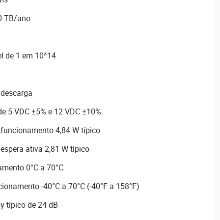
80 TB/ano
el de 1 em 10^14
/descarga
de 5 VDC ±5% e 12 VDC ±10%.
funcionamento 4,84 W típico
spera ativa 2,81 W típico
amento 0°C a 70°C
ionamento -40°C a 70°C (-40°F a 158°F)
y típico de 24 dB