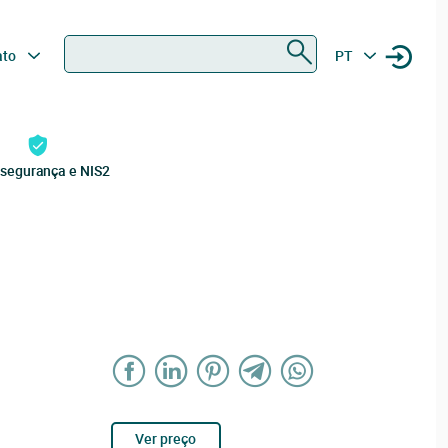
Procurar
ato
PT
rsegurança e NIS2
Ver preço