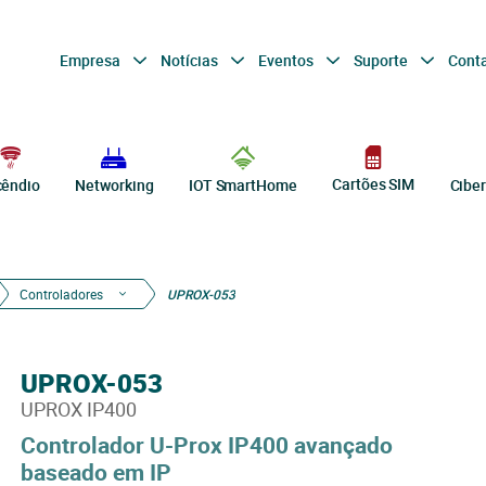
Empresa
Notícias
Eventos
Suporte
Cont
Cartões SIM
cêndio
Networking
IOT SmartHome
Cibe
Controladores
UPROX-053
UPROX-053
UPROX IP400
Controlador U-Prox IP400 avançado
baseado em IP