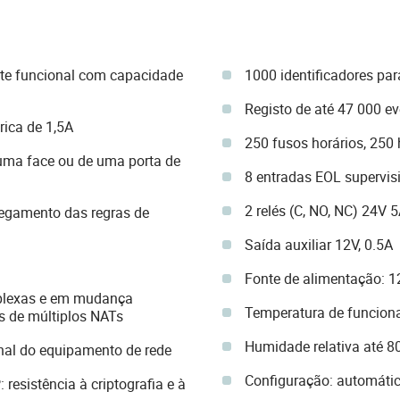
nte funcional com capacidade
1000 identificadores par
Registo de até 47 000 e
rica de 1,5A
250 fusos horários, 250 
 uma face ou de uma porta de
8 entradas EOL supervi
2 relés (C, NO, NC) 24V 5
egamento das regras de
Saída auxiliar 12V, 0.5A
Fonte de alimentação:
plexas e em mudança
Temperatura de funcion
és de múltiplos NATs
Humidade relativa até 
nal do equipamento de rede
Configuração: automáti
 resistência à criptografia e à