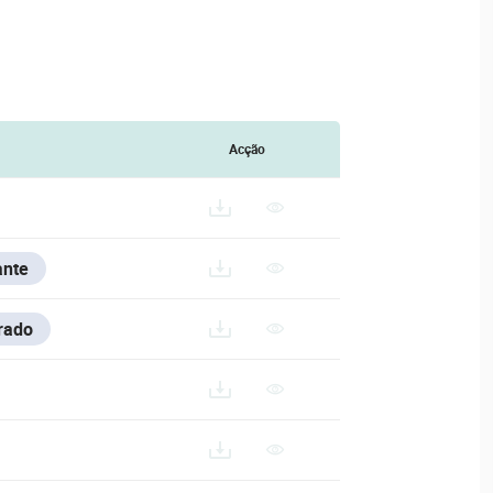
Acção
ante
rado