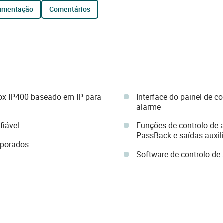
cumentação
comentários
ox IP400 baseado em IP para
Interface do painel de c
alarme
fiável
Funções de controlo de a
PassBack e saídas auxil
rporados
Software de controlo de 