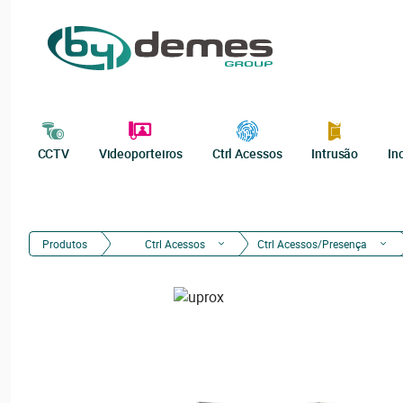
CCTV
Videoporteiros
Ctrl Acessos
Intrusão
In
Produtos
Ctrl Acessos
Ctrl Acessos/Presença