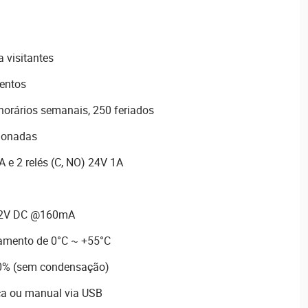
a visitantes
ventos
horários semanais, 250 feriados
sionadas
A e 2 relés (C, NO) 24V 1A
 12V DC @160mA
amento de 0°C ~ +55°C
80% (sem condensação)
ca ou manual via USB