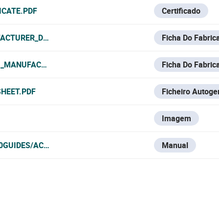
ICATE.PDF
Certificado
ACTURER_DATA_SHEET.PDF
Ficha Do Fabric
1_MANUFACTURER_DATA_SHEET.PDF
Ficha Do Fabric
HEET.PDF
Ficheiro Autoge
Imagem
GUIDES/ACCESOS%20-%20ACCESS%20CTRL/NUO/N%C3%9C
Manual