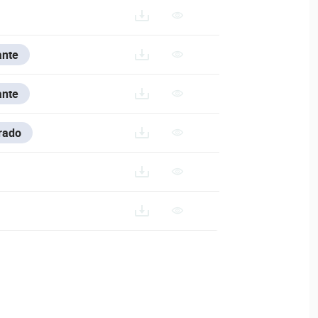
ante
ante
rado
O-10