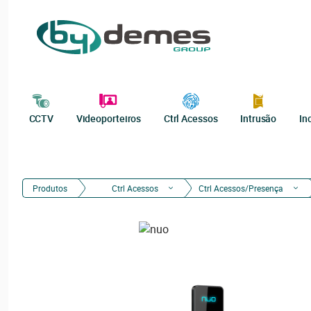
CCTV
Videoporteiros
Ctrl Acessos
Intrusão
In
Produtos
Ctrl Acessos
Ctrl Acessos/Presença