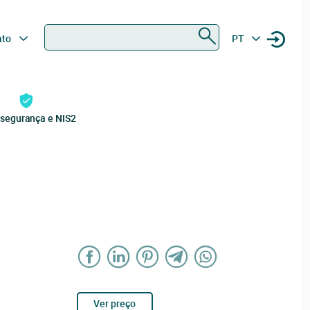
Procurar
ato
PT
rsegurança e NIS2
Ver preço