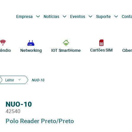
Empresa
Notícias
Eventos
Suporte
Cont
Cartões SIM
cêndio
Networking
IOT SmartHome
Cibe
Leitor
NUO-10
NUO-10
42540
Polo Reader Preto/Preto