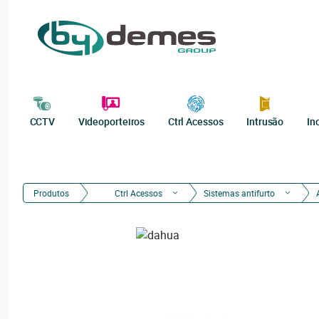
CCTV
Videoporteiros
Ctrl Acessos
Intrusão
In
Produtos
Ctrl Acessos
Sistemas antifurto