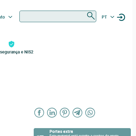
Procurar
ato
PT
rsegurança e NIS2
Portes extra
Este material está sujeito a custos de envio