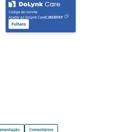
Código de convite:
Aceder ao DoLynk Care
CJKEBFKY
Folheto
cumentação
comentários