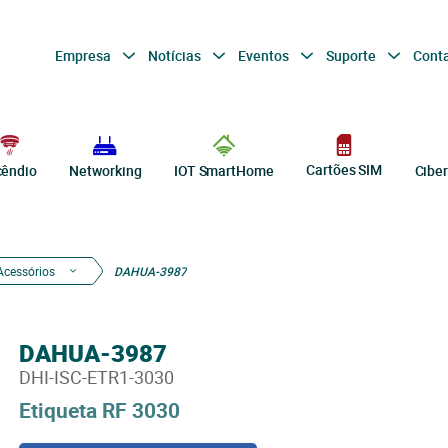
Empresa
Notícias
Eventos
Suporte
Cont
Cartões SIM
cêndio
Networking
IOT SmartHome
Cibe
Acessórios
DAHUA-3987
DAHUA-3987
DHI-ISC-ETR1-3030
Etiqueta RF 3030