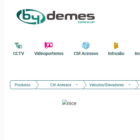
CCTV
Videoporteiros
Ctrl Acessos
Intrusão
In
Produtos
Ctrl Acessos
Veículos/Elevadores