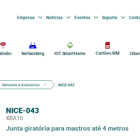
Empresa
Notícias
Eventos
Suporte
Cont
Cartões SIM
cêndio
Networking
IOT SmartHome
Cibe
Sensores e Acessórios
NICE-043
NICE-043
XBA10
Junta giratória para mastros até 4 metros