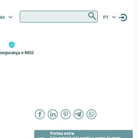
Procurar
ato
PT
rsegurança e NIS2
Portes extra
Este material está sujeito a custos de envio