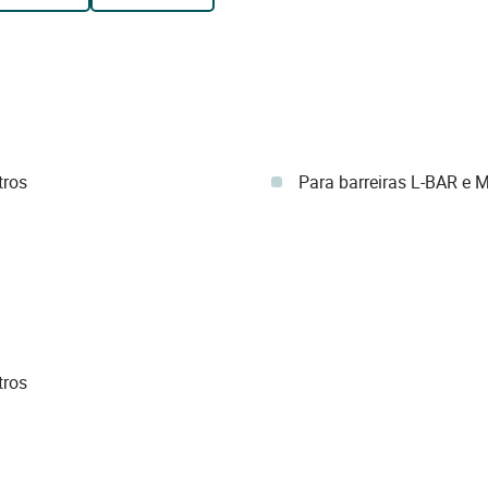
tros
Para barreiras L-BAR e 
tros