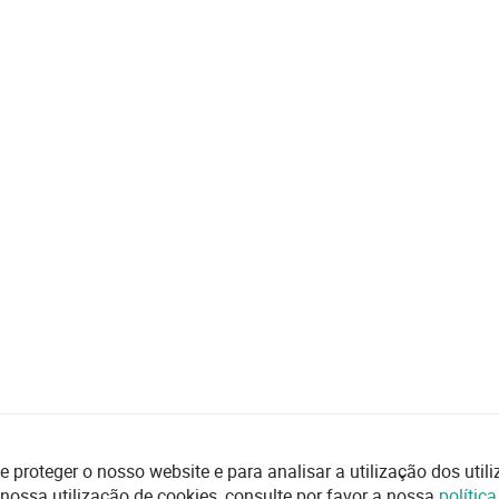
e proteger o nosso website e para analisar a utilização dos uti
 nossa utilização de cookies, consulte por favor a nossa
polític