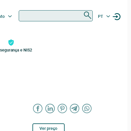
Procurar
ato
PT
rsegurança e NIS2
Ver preço