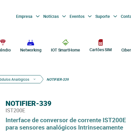
Empresa
Notícias
Eventos
Suporte
Cont
Cartões SIM
cêndio
Networking
IOT SmartHome
Cibe
ódulos Analógicos
NOTIFIER-339
NOTIFIER-339
IST200E
Interface de conversor de corrente IST200E
para sensores analógicos Intrinsecamente