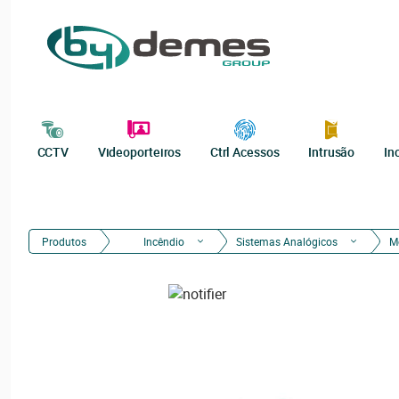
CCTV
Videoporteiros
Ctrl Acessos
Intrusão
In
Produtos
Incêndio
Sistemas Analógicos
M