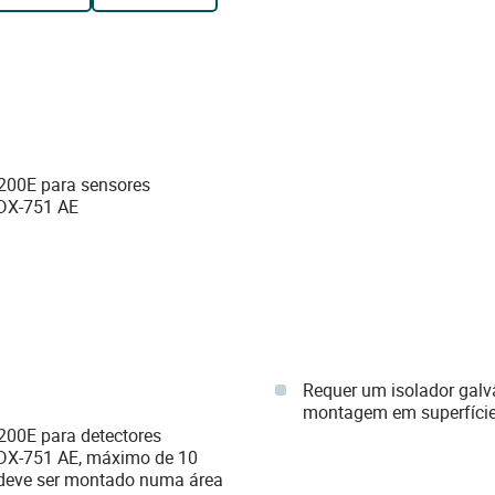
T200E para sensores
IDX-751 AE
Requer um isolador galv
montagem em superfíci
T200E para detectores
IDX-751 AE, máximo de 10
E deve ser montado numa área