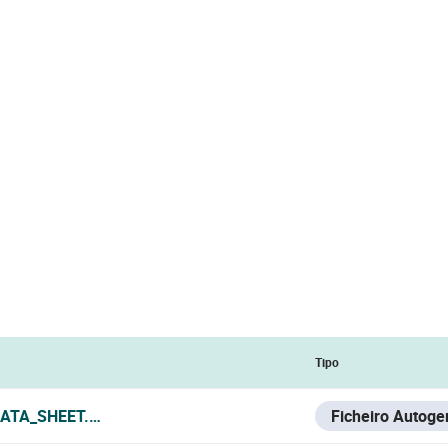
Tipo
DATA_SHEET.PDF
Ficheiro Autoge