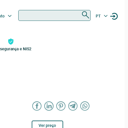
Procurar
ato
PT
rsegurança e NIS2
Ver preço