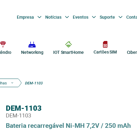
Empresa
Notícias
Eventos
Suporte
Cont
Cartões SIM
cêndio
Networking
IOT SmartHome
Cibe
ilhas
DEM-1103
DEM-1103
DEM-1103
Bateria recarregável Ni-MH 7,2V / 250 mAh