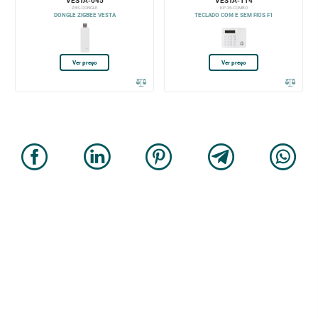
VESTA-045
VESTA-114
ZBS-DONGLE
KP-35-COMBO
DONGLE ZIGBEE VESTA
TECLADO COM E SEM FIOS F1
Ver preço
Ver preço