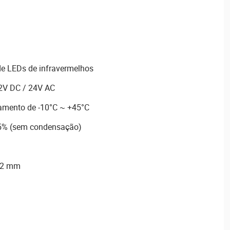
de LEDs de infravermelhos
12V DC / 24V AC
amento de -10°C ~ +45°C
85% (sem condensação)
 32 mm