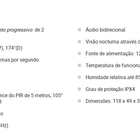
to progressivo
de 2
Áudio bidirecional
Visão nocturna através 
V), 174°(D)
Fonte de alimentação: 
amas por segundo
Temperatura de funcion
Humidade relativa até 
Grau de proteção IPX4
nce do PIR de 5 metros, 105°
Dimensões: 118 x 49 x
R
ão
GHz)