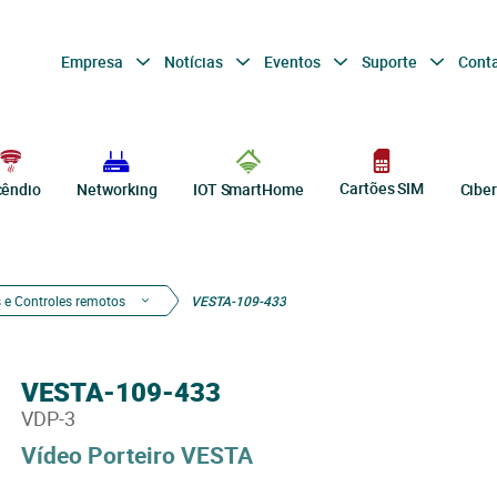
Empresa
Notícias
Eventos
Suporte
Cont
Cartões SIM
cêndio
Networking
IOT SmartHome
Cibe
 e Controles remotos
VESTA-109-433
VESTA-109-433
VDP-3
Vídeo Porteiro VESTA