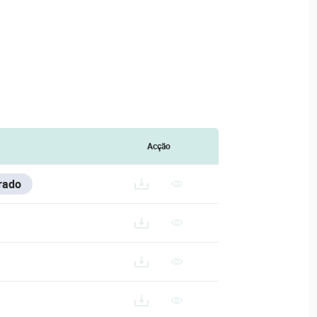
Acção
rado