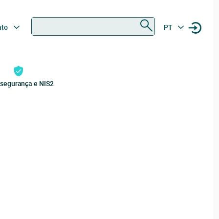
Procurar
ato
PT
rsegurança e NIS2