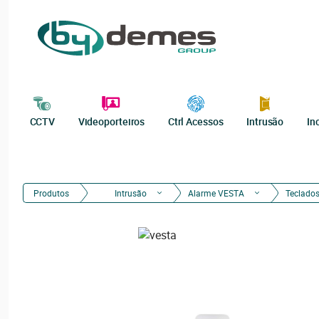
CCTV
Videoporteiros
Ctrl Acessos
Intrusão
In
Produtos
Intrusão
Alarme VESTA
Teclados