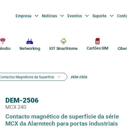
Empresa
Notícias
Eventos
Suporte
Cont
Cartões SIM
cêndio
Networking
IOT SmartHome
Cibe
Contactos Magnéticos de Superfície
DEM-2506
DEM-2506
MCX 240
Contacto magnético de superfície da série
MCX da Alarmtech para portas industriais