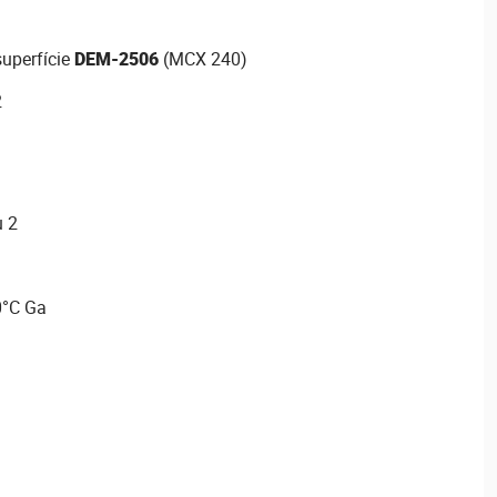
uperfície
DEM-2506
(MCX 240)
2
u 2
0°C Ga