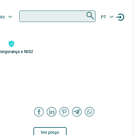
Procurar
ato
PT
rsegurança e NIS2
Ver preço