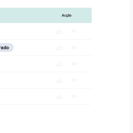
Acção
rado