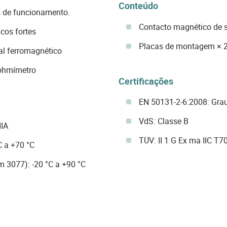
Conteúdo
s de funcionamento.
Contacto magnético de s
cos fortes
Placas de montagem × 
al ferromagnético
 ohmímetro
Certificações
EN 50131-2-6:2008: Gra
VdS: Classe B
IIA
TÜV: II 1 G Ex ma IIC T7
C a +70 °C
 3077): -20 °C a +90 °C