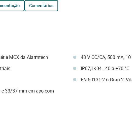
cumentação
comentários
série MCX da Alarmtech
48 V CC/CA, 500 mA, 10
riais
IP67, IK04. -40 a +70 °C
EN 50131-2-6 Grau 2, Vd
ra e 33/37 mm em aço com