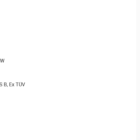
 W
S B, Ex TÜV