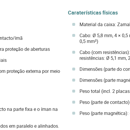
Caraterísticas físicas
Material da caixa: Zama
Cabo: Ø 5,8 mm, 4 × 0,5
ontacto/ímã
0,5 mm²)
ra proteção de aberturas
Cabo (com resistências)
resistências: Ø 5,1 mm, 
iais
Dimensões (parte do con
om proteção externa por meio
Dimensões (parte magné
Peso total (incl. 2 plac
Peso (parte de contacto)
o na parte fixa e o íman na
Peso (parte magnética):
dos em paralelo e alinhados.