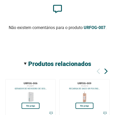
Não existem comentários para o produto
URFOG-007
.
produtos relacionados
URFOG-006
URFOG-009
FPU250PP
FFLXRC10
GERADOR DE NEVOEIRO DE SEG...
RECARGA DE SACO UR FOG FAS...
Ver preço
Ver preço