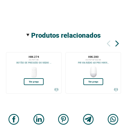
produtos relacionados
HIK-274
HIK-280
DS-PKF1-WE
DS-PDP15P-EG2-WE
BOTÃO DE PRESSÃO DO RÁDIO ...
PIR VIA RÁDIO AX PRO HIKVI...
Ver preço
Ver preço