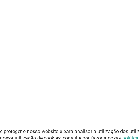
e proteger o nosso website e para analisar a utilização dos uti
 nossa utilização de cookies, consulte por favor a nossa
polític