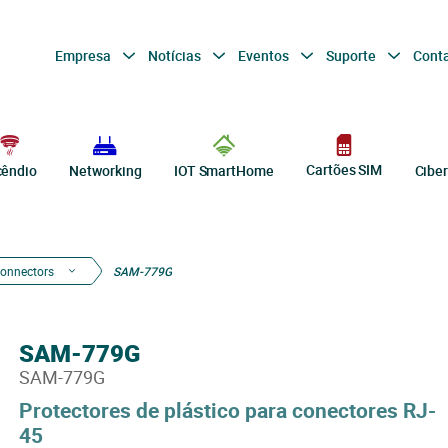
Empresa
Notícias
Eventos
Suporte
Cont
Cartões SIM
cêndio
Networking
IOT SmartHome
Cibe
onnectors
SAM-779G
SAM-779G
SAM-779G
Protectores de plástico para conectores RJ-
45