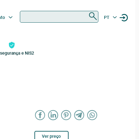
Procurar
ato
PT
rsegurança e NIS2
Ver preço