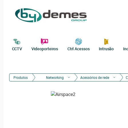
CCTV
Videoporteiros
Ctrl Acessos
Intrusão
In
Produtos
Networking
Acessórios de rede
C