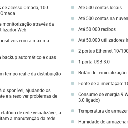
os de acesso Omada, 100
Até 500 contas locais
s Omada
Até 500 contas na nuve
e monitorização através da
Até 50 000 recibos
tilizador Web
Até 50.000 utilizadores l
spositivos com a máxima
2 portas Ethernet 10/1
ra backup automático e duas
1 porta USB 3.0
Botão de reinicialização
em tempo real e da distribuição
Fonte de alimentação: 
á disponível, ajudando os
Consumo de energia 9 W
te e a resolver problemas de
3.0 ligado)
Temperatura de armaze
latório de rede visualizável, a
cilitam a manutenção da rede
Humidade de armazena