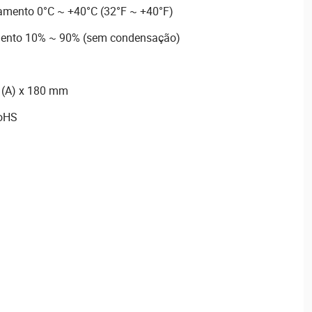
amento 0°C ~ +40°C (32°F ~ +40°F)
ento 10% ~ 90% (sem condensação)
 (A) x 180 mm
RoHS