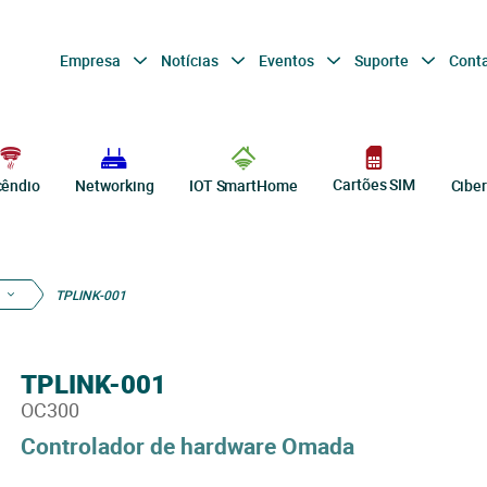
Empresa
Notícias
Eventos
Suporte
Cont
Cartões SIM
cêndio
Networking
IOT SmartHome
Cibe
TPLINK-001
TPLINK-001
OC300
Controlador de hardware Omada