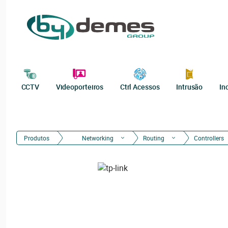
CCTV
Videoporteiros
Ctrl Acessos
Intrusão
In
Produtos
Networking
Routing
Controllers