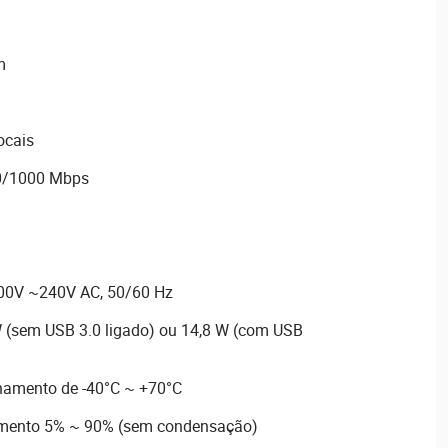
m
ocais
00/1000 Mbps
100V ~240V AC, 50/60 Hz
 (sem USB 3.0 ligado) ou 14,8 W (com USB
namento de -40°C ~ +70°C
mento 5% ~ 90% (sem condensação)