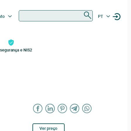
Procurar
ato
PT
rsegurança e NIS2
Ver preço