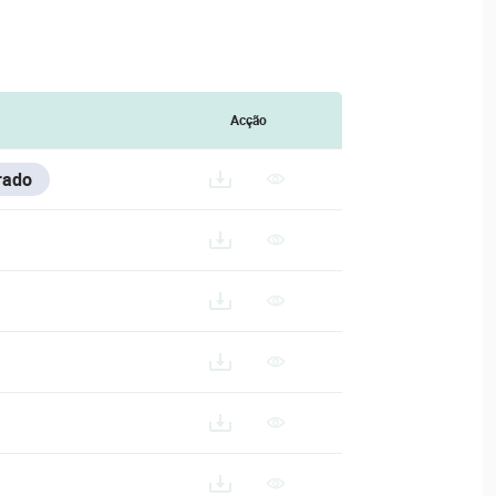
Acção
rado