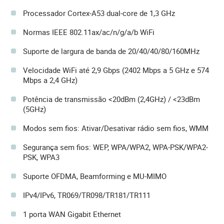
Processador Cortex-A53 dual-core de 1,3 GHz
Normas IEEE 802.11ax/ac/n/g/a/b WiFi
Suporte de largura de banda de 20/40/40/80/160MHz
Velocidade WiFi até 2,9 Gbps (2402 Mbps a 5 GHz e 574
Mbps a 2,4 GHz)
Potência de transmissão <20dBm (2,4GHz) / <23dBm
(5GHz)
Modos sem fios: Ativar/Desativar rádio sem fios, WMM
Segurança sem fios: WEP, WPA/WPA2, WPA-PSK/WPA2-
PSK, WPA3
Suporte OFDMA, Beamforming e MU-MIMO
IPv4/IPv6, TR069/TR098/TR181/TR111
1 porta WAN Gigabit Ethernet