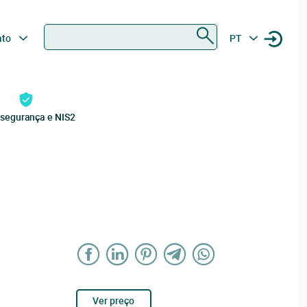
Procurar
ato
PT
rsegurança e NIS2
Ver preço