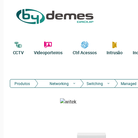
CCTV
Videoporteiros
Ctrl Acessos
Intrusão
In
Produtos
Networking
Switching
Managed