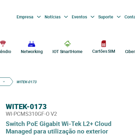
Empresa
Notícias
Eventos
Suporte
Cont
Cartões SIM
cêndio
Networking
IOT SmartHome
Cibe
WITEK-0173
WITEK-0173
WI-PCMS310GF-O V2
Switch PoE Gigabit Wi-Tek L2+ Cloud
Managed para utilização no exterior