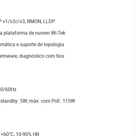
MP v1/v2c/v3, RMON, LLDP
da plataforma de nuvem Wi-Tek
mática e suporte de topologia
firmware, diagnóstico com fios
50/60Hz
 standby: 5W; máx. com PoE: 115W
 +60°C, 10-90% HR