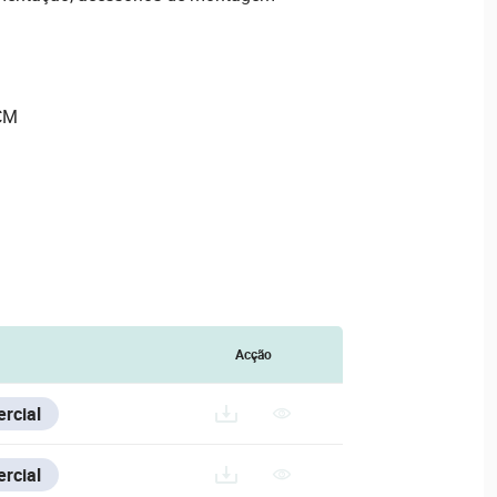
RCM
Acção
PG
rcial
ITEK_2025.JPG
rcial