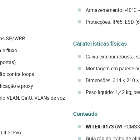
Armazenamento: -40°C ~
Protecções: IP65, ESD (6
icas SP/WRR
Caraterísticas físicas
 e fluxo
Caixa exterior robusta, 
 portas)
Montagem em parede ou
o contra loops
Dimensões: 314 × 210 
icação e proxy
Peso líquido: 1,42 kg; pe
lo VLAN, QinQ, VLANs de voz
Conteúdo
WITEK-0173
(WI-PCMS3
-L4 e IPv6
Guia rápido, cabo de al