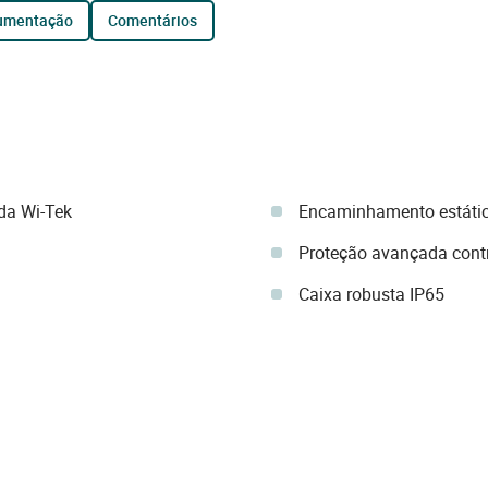
cumentação
comentários
 da Wi-Tek
Encaminhamento estátic
Proteção avançada cont
Caixa robusta IP65