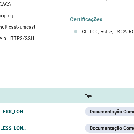
ACACS
ooping
Certificações
ulticast/unicast
CE, FCC, RoHS, UKCA, 
a via HTTPS/SSH
Tipo
LESS_LONG_RANGE_CCTV_PTMP_SOLUTION_WITEK_2025.J
Documentação Come
LESS_LONG_RANGE_SMART_URBAN_PTP_CCTV_SOLUTION_W
Documentação Come