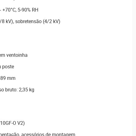
 +70°C, 5-90% RH
/8 kV), sobretensão (4/2 kV)
sem ventoinha
 poste
× 89 mm
so bruto: 2,35 kg
10GF-O V2)
imentação, acessórios de montagem