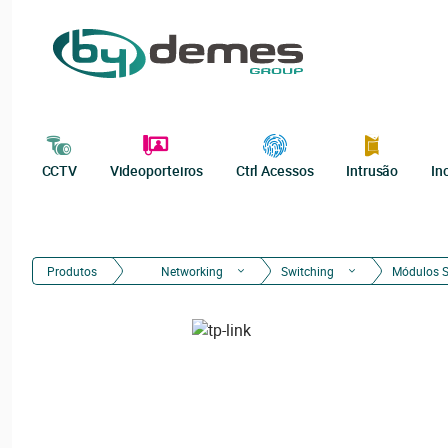
CCTV
Videoporteiros
Ctrl Acessos
Intrusão
In
Produtos
Networking
Switching
Módulos 