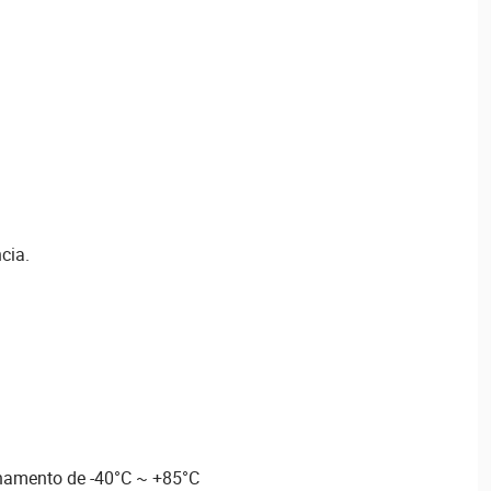
cia.
namento de -40°C ~ +85°C