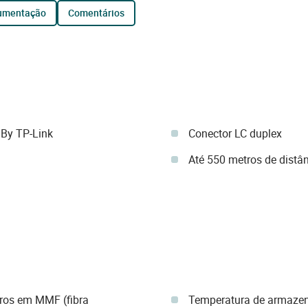
cumentação
comentários
By TP-Link
Conector LC duplex
Até 550 metros de distân
tros em MMF (fibra
Temperatura de armaze