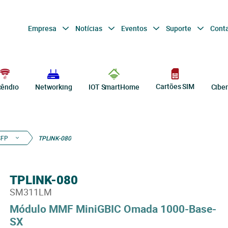
Empresa
Notícias
Eventos
Suporte
Cont
Cartões SIM
cêndio
Networking
IOT SmartHome
Cibe
SFP
TPLINK-080
TPLINK-080
SM311LM
Módulo MMF MiniGBIC Omada 1000-Base-
SX