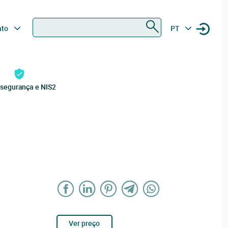
Procurar
ato
PT
rsegurança e NIS2
Ver preço