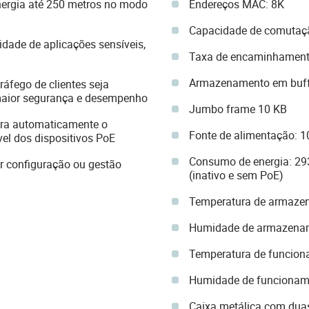
nergia até 250 metros no modo
Endereços MAC: 8K
Capacidade de comutaç
idade de aplicações sensíveis,
Taxa de encaminhament
Armazenamento em buffe
áfego de clientes seja
maior segurança e desempenho
Jumbo frame 10 KB
era automaticamente o
Fonte de alimentação: 
el dos dispositivos PoE
Consumo de energia: 29
er configuração ou gestão
(inativo e sem PoE)
Temperatura de armaze
Humidade de armazena
Temperatura de funcion
Humidade de funcionam
Caixa metálica com dua