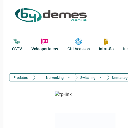
CCTV
Videoporteiros
Ctrl Acessos
Intrusão
In
Produtos
Networking
Switching
Unmanag