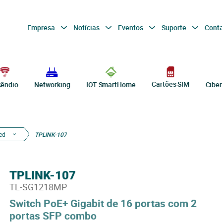
Empresa
Notícias
Eventos
Suporte
Cont
Cartões SIM
cêndio
Networking
IOT SmartHome
Cibe
ed
TPLINK-107
TPLINK-107
TL-SG1218MP
Switch PoE+ Gigabit de 16 portas com 2
portas SFP combo