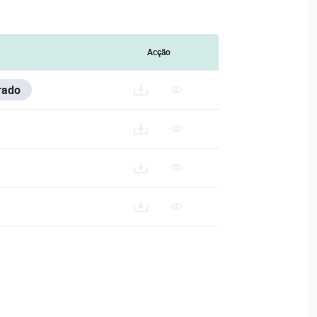
Acção
rado