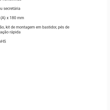
u secretária
 (A) x 180 mm
ão, kit de montagem em bastidor, pés de
lação rápida
RoHS