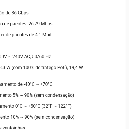
ão de 36 Gbps
o de pacotes: 26,79 Mbps
r de pacotes de 4,1 Mbit
100V ~ 240V AC, 50/60 Hz
3,3 W (com 100% de tráfego PoE), 19,4 W
namento de -40°C ~ +70°C
mento 5% ~ 90% (sem condensação)
amento 0°C ~ +50°C (32°F ~ 122°F)
ento 10% ~ 90% (sem condensação)
s ventoinhas