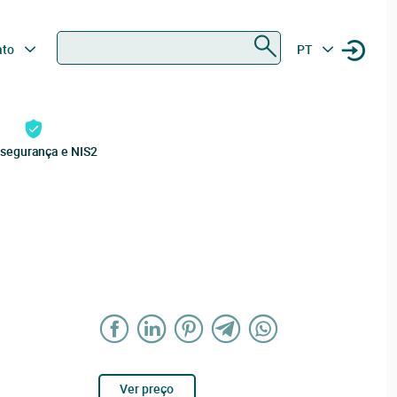
Procurar
ato
PT
rsegurança e NIS2
Ver preço