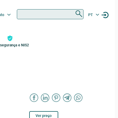
Procurar
ato
PT
rsegurança e NIS2
Ver preço