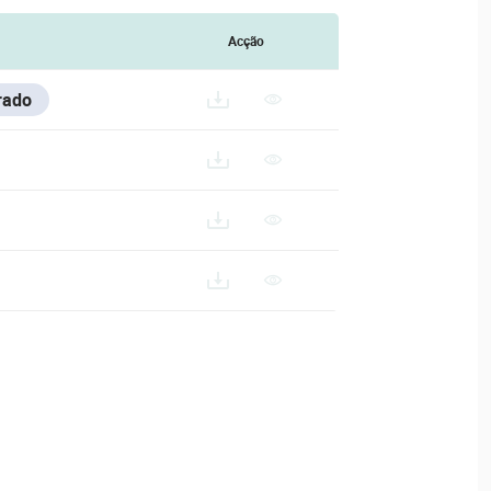
Acção
rado