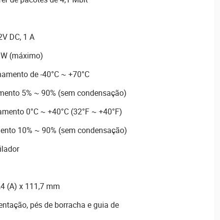
2V DC, 1 A
0 W (máximo)
namento de -40°C ~ +70°C
mento 5% ~ 90% (sem condensação)
amento 0°C ~ +40°C (32°F ~ +40°F)
ento 10% ~ 90% (sem condensação)
ilador
,4 (A) x 111,7 mm
entação, pés de borracha e guia de