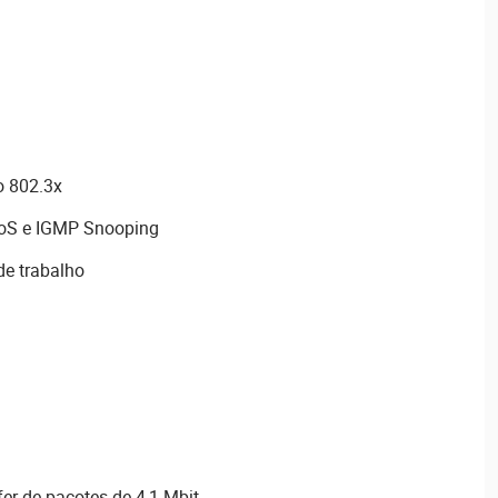
o 802.3x
oS e IGMP Snooping
de trabalho
r de pacotes de 4,1 Mbit