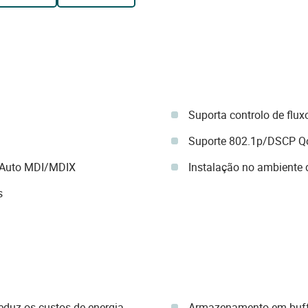
Suporta controlo de flux
Suporte 802.1p/DSCP Q
 Auto MDI/MDIX
Instalação no ambiente 
s
reduz os custos de energia
Armazenamento em buffe