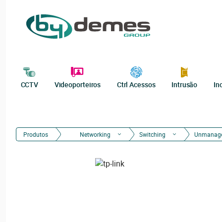
CCTV
Videoporteiros
Ctrl Acessos
Intrusão
In
Produtos
Networking
Switching
Unmanag