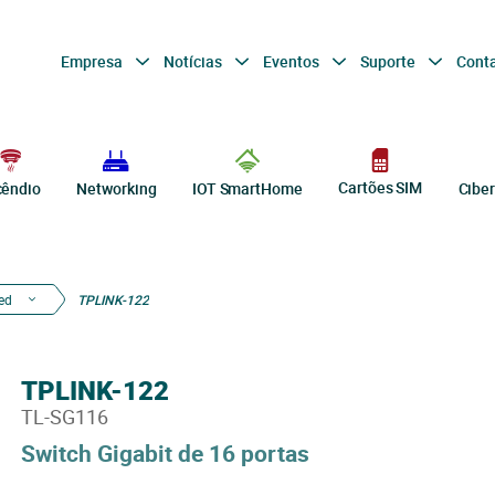
Empresa
Notícias
Eventos
Suporte
Cont
Cartões SIM
cêndio
Networking
IOT SmartHome
Cibe
ed
TPLINK-122
TPLINK-122
TL-SG116
Switch Gigabit de 16 portas