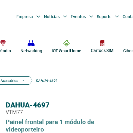
Empresa
Notícias
Eventos
Suporte
Cont
Cartões SIM
cêndio
Networking
IOT SmartHome
Cibe
Acessórios
DAHUA-4697
DAHUA-4697
VTM77
Painel frontal para 1 módulo de
videoporteiro