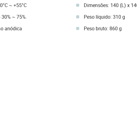
0°C ~ +55°C
Dimensões: 140 (L) x 14
o 30% ~ 75%.
Peso líquido: 310 g
ão anódica
Peso bruto: 860 g