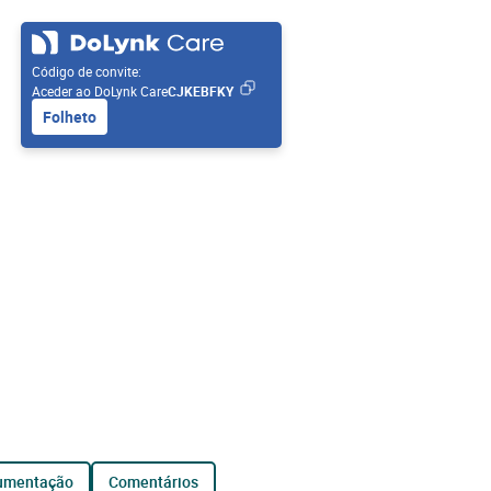
Código de convite:
Aceder ao DoLynk Care
CJKEBFKY
Folheto
cumentação
comentários