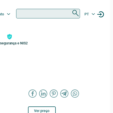
Procurar
ato
PT
rsegurança e NIS2
Ver preço