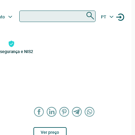
Procurar
ato
PT
rsegurança e NIS2
Ver preço