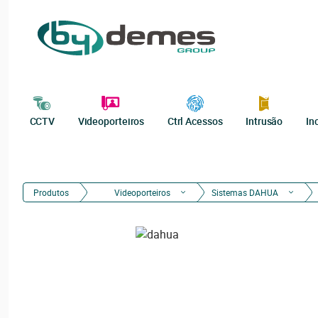
CCTV
Videoporteiros
Ctrl Acessos
Intrusão
In
Produtos
Videoporteiros
Sistemas DAHUA