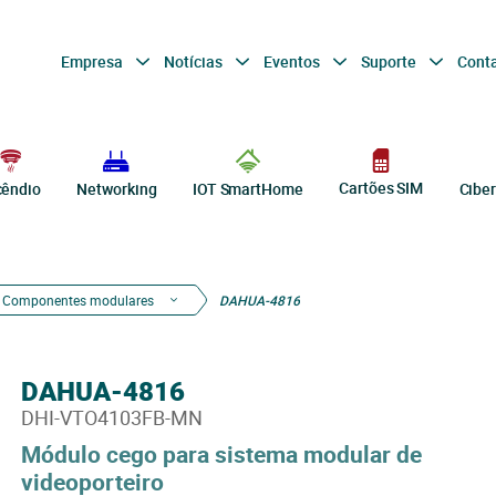
Empresa
Notícias
Eventos
Suporte
Cont
Cartões SIM
cêndio
Networking
IOT SmartHome
Cibe
Componentes modulares
DAHUA-4816
DAHUA-4816
DHI-VTO4103FB-MN
Módulo cego para sistema modular de
videoporteiro