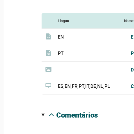
Língua
Nome
EN
E
PT
P
D
ES,EN,FR,PT,IT,DE,NL,PL
C
comentários