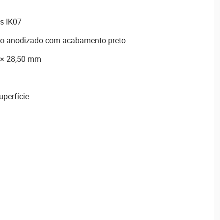
s IK07
nio anodizado com acabamento preto
 × 28,50 mm
perfície