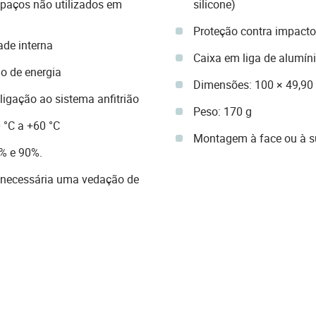
spaços não utilizados em
silicone)
Proteção contra impacto
ade interna
Caixa em liga de alumí
o de energia
Dimensões: 100 × 49,90
igação ao sistema anfitrião
Peso: 170 g
 °C a +60 °C
Montagem à face ou à su
% e 90%.
é necessária uma vedação de