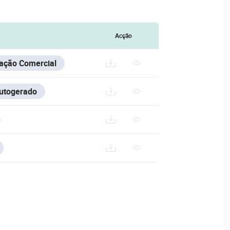
Acção
ação Comercial
Autogerado