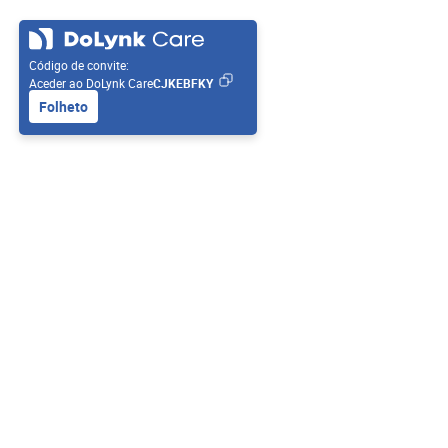
Código de convite:
Aceder ao DoLynk Care
CJKEBFKY
Folheto