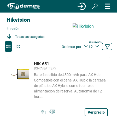
Hikvision
Intrusión
Todas las categorías
RESULTADOS
Ordenar por
12
HIK-651
DS-PA-BATTERY
Batería de litio de 4500 mAh para AX Hub.
Compatible con el panel AX Hub o la carcasa
de plástico AX Hybrid como fuente de
alimentación de reserva. Autonomía de 12
horas
Ver precio