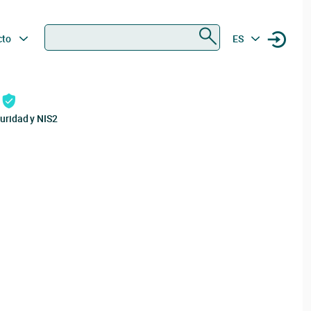
Buscar
cto
ES
uridad y NIS2