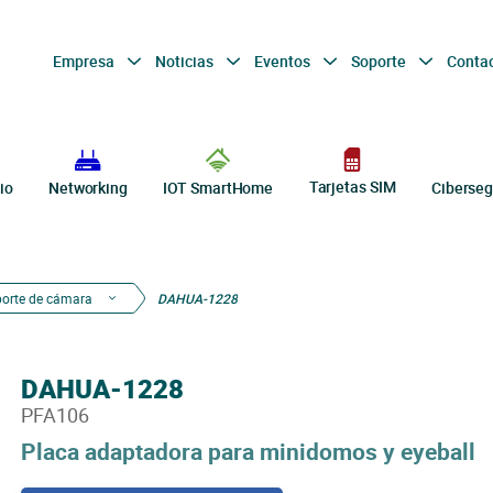
Empresa
Noticias
Eventos
Soporte
Conta
Tarjetas SIM
io
Networking
IOT SmartHome
Ciberseg
porte de cámara
DAHUA-1228
DAHUA-1228
PFA106
Placa adaptadora para minidomos y eyeball