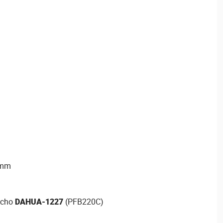
 mm
techo
DAHUA-1227
(PFB220C)