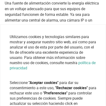
Una fuente de alimentación convierte la energía eléctrica
en un voltaje adecuado para que sus equipos de
seguridad funcionen de forma estable. Ya sea para
alimentar una central de alarma, una cámara IP o un
detector, contar con la fuente adecuada reduce el riesgo
de fallos, sobrecalentamientos o pérdida de datos.
Utilizamos cookies y tecnologías similares para
Además, muchos modelos permiten la conexión de
mostrar y asegurar nuestro sitio web, así como para
baterías de respaldo, lo que garantiza el funcionamiento
analizar el uso de esta por parte del usuario, con el
del sistema incluso ante cortes de corriente.
fin de ofrecerle una excelente experiencia de
usuario. Para obtener más información sobre
Regístrese en By Demes Group para
nuestro uso de cookies, consulte nuestra
política de
adquirir fuentes de alimentación
privacidad
profesionales
Puede adquirir cualquiera de nuestras fuentes de
Seleccione
"Aceptar cookies"
para dar su
consentimiento a este uso,
"Rechazar cookies"
para
alimentación
registrándose como cliente de By Demes
rechazar este uso o
"Preferencias"
para controlar
Group
. Para más información sobre esta categoría,
sus preferencias de cookies. Siempre puede
comparativas de modelos, presupuestos personalizados
actualizar su selección haciendo click en
o asesoramiento técnico, no dude en registrarse aquí.