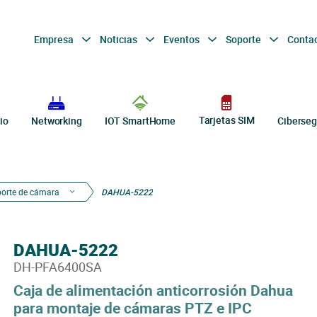
Empresa
Noticias
Eventos
Soporte
Conta
Tarjetas SIM
io
Networking
IOT SmartHome
Ciberseg
porte de cámara
DAHUA-5222
DAHUA-5222
DH-PFA6400SA
Caja de alimentación anticorrosión Dahua
para montaje de cámaras PTZ e IPC