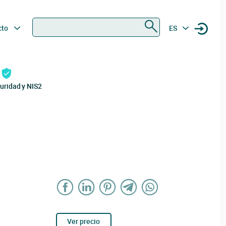
Buscar
cto
ES
uridad y NIS2
Ver precio