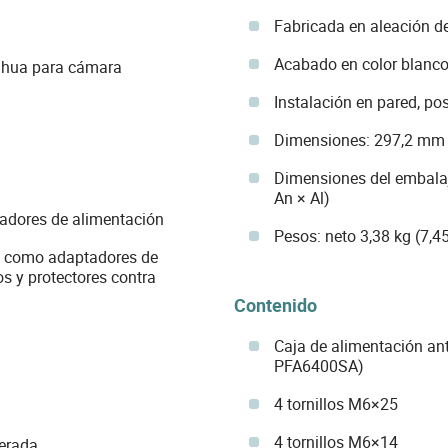
Fabricada en aleación d
Acabado en color blanc
Dahua para cámara
Instalación en pared, po
Dimensiones: 297,2 mm 
Dimensiones del embala
An × Al)
ptadores de alimentación
Pesos: neto 3,38 kg (7,45 
os como adaptadores de
s y protectores contra
Contenido
Caja de alimentación an
PFA6400SA)
4 tornillos M6×25
4 tornillos M6×14
derada