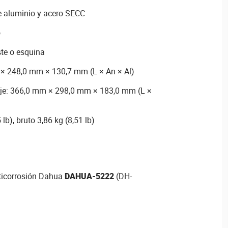
e aluminio y acero SECC
o
ste o esquina
× 248,0 mm × 130,7 mm (L × An × Al)
je: 366,0 mm × 298,0 mm × 183,0 mm (L ×
lb), bruto 3,86 kg (8,51 lb)
ticorrosión Dahua
DAHUA-5222
(DH-