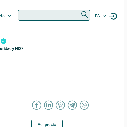
Buscar
cto
ES
uridad y NIS2
Ver precio