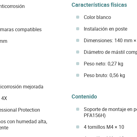
Características físicas
ticorrosión
Color blanco
Instalación en poste
ámaras compatibles
Dimensiones: 140 mm ×
 mm
Diámetro de mástil com
Peso neto: 0,27 kg
Peso bruto: 0,56 kg
ticorrosión mejorada
Contenido
A 4X
Soporte de montaje en p
essional Protection
PFA156H)
nos con humedad alta,
4 tornillos M4 × 10
ente