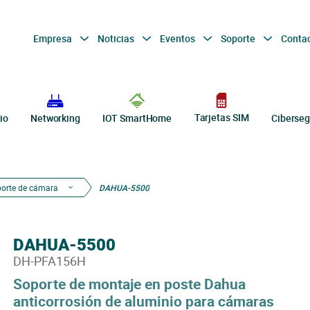
Empresa
Noticias
Eventos
Soporte
Conta
Tarjetas SIM
io
Networking
IOT SmartHome
Ciberseg
porte de cámara
DAHUA-5500
DAHUA-5500
DH-PFA156H
Soporte de montaje en poste Dahua
anticorrosión de aluminio para cámaras