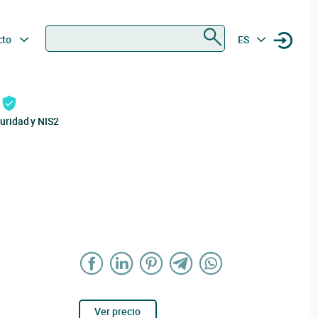
Buscar
cto
ES
uridad y NIS2
Ver precio