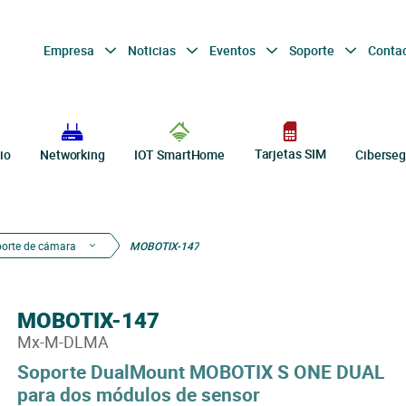
Empresa
Noticias
Eventos
Soporte
Conta
Tarjetas SIM
io
Networking
IOT SmartHome
Ciberseg
porte de cámara
MOBOTIX-147
MOBOTIX-147
Mx-M-DLMA
Soporte DualMount MOBOTIX S ONE DUAL
para dos módulos de sensor