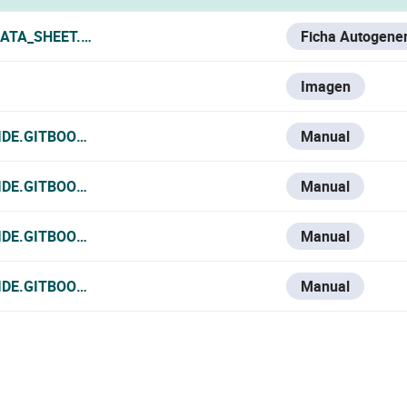
ATA_SHEET.PDF
Ficha Autogene
Imagen
IDE.GITBOOK.IO/VESTA-KNOWLEDGE-BASE/V/ESPANOL/VFB
Manual
IDE.GITBOOK.IO/VESTA-KNOWLEDGE-BASE/V/FRANCE-1/VF
Manual
IDE.GITBOOK.IO/VESTA-KNOWLEDGE-BASE/V/ITALIAN/VFB2
Manual
IDE.GITBOOK.IO/VESTA-KNOWLEDGE-BASE/VFB203W-B-U
Manual