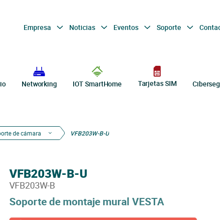
Empresa
Noticias
Eventos
Soporte
Conta
Tarjetas SIM
io
Networking
IOT SmartHome
Ciberseg
porte de cámara
VFB203W-B-U
VFB203W-B-U
VFB203W-B
Soporte de montaje mural VESTA