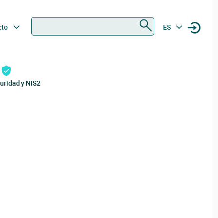
Buscar
cto
ES
uridad y NIS2