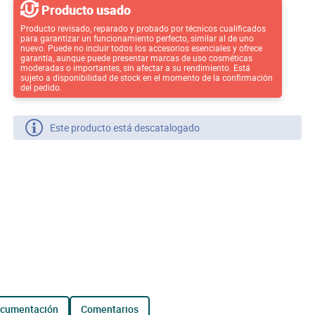
Producto usado
Producto revisado, reparado y probado por técnicos cualificados
para garantizar un funcionamiento perfecto, similar al de uno
nuevo. Puede no incluir todos los accesorios esenciales y ofrece
garantía, aunque puede presentar marcas de uso cosméticas
moderadas o importantes, sin afectar a su rendimiento. Está
sujeto a disponibilidad de stock en el momento de la confirmación
del pedido.
Este producto está descatalogado
ocumentación
comentarios