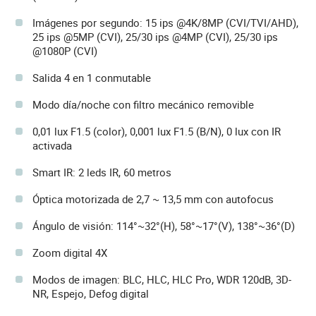
Imágenes por segundo: 15 ips @4K/8MP (CVI/TVI/AHD),
25 ips @5MP (CVI), 25/30 ips @4MP (CVI), 25/30 ips
@1080P (CVI)
Salida 4 en 1 conmutable
Modo día/noche con filtro mecánico removible
0,01 lux F1.5 (color), 0,001 lux F1.5 (B/N), 0 lux con IR
activada
Smart IR: 2 leds IR, 60 metros
Óptica motorizada de 2,7 ~ 13,5 mm con autofocus
Ángulo de visión: 114°~32°(H), 58°~17°(V), 138°~36°(D)
Zoom digital 4X
Modos de imagen: BLC, HLC, HLC Pro, WDR 120dB, 3D-
NR, Espejo, Defog digital