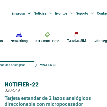
Empresa
Noticias
Eventos
Soporte
Conta
Tarjetas SIM
io
Networking
IOT SmartHome
Ciberseg
Módulos Analógicos
NOTIFIER-22
NOTIFIER-22
020-549
Tarjeta estandar de 2 lazos analógicos
direccionable con micropocesador