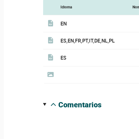
Idioma
Nom
EN
ES,EN,FR,PT,IT,DE,NL,PL
ES
comentarios