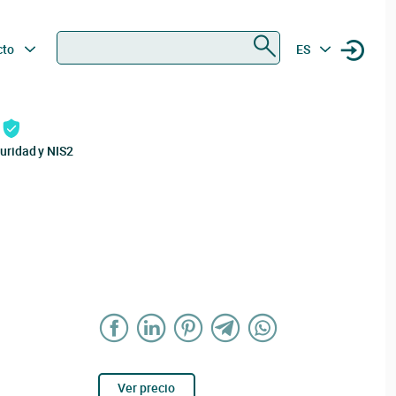
Buscar
cto
ES
uridad y NIS2
Ver precio