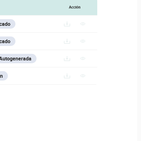
Acción
icado
icado
 Autogenerada
n