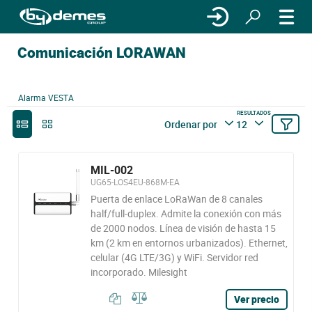
Comunicación LORAWAN
Alarma VESTA
RESULTADOS
Ordenar por
12
MIL-002
UG65-LOS4EU-868M-EA
Puerta de enlace LoRaWan de 8 canales
half/full-duplex. Admite la conexión con más
de 2000 nodos. Línea de visión de hasta 15
km (2 km en entornos urbanizados). Ethernet,
celular (4G LTE/3G) y WiFi. Servidor red
incorporado. Milesight
Ver precio