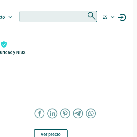
Buscar
cto
ES
uridad y NIS2
Ver precio