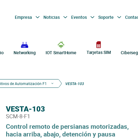
Empresa
Noticias
Eventos
Soporte
Conta
Tarjetas SIM
io
Networking
IOT SmartHome
Ciberseg
itivos de Automatización F1
VESTA-103
VESTA-103
SCM-8-F1
Control remoto de persianas motorizadas,
hacia arriba, abajo, detención y pausa