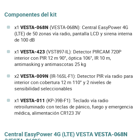
Componentes del kit
x1
VESTA-068N
(VESTA-068N): Central EasyPower 4G
(LTE) de 50 zonas vía radio, pantalla LCD y sirena interna
de 100 dB
x1
VESTA-423
(VST897-IL): Detector PIRCAM 720P
interior con PIR 12 m 90°, óptica 106°, IR 10 m,
antimasking y antimascotas 25 kg
x2
VESTA-009N
(IR-16SL-F1): Detector PIR vía radio para
interior con cobertura 12 m 110° y 2 niveles de
sensibilidad seleccionables
x1
VESTA-011
(KP-39B-F1): Teclado vía radio
retroiluminado con teclas de pánico, fuego y emergencia
médica, alimentación CR123 3V
Central EasyPower 4G (LTE) VESTA
VESTA-068N