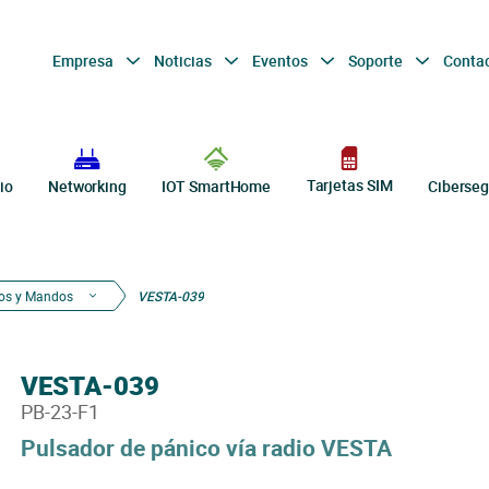
Empresa
Noticias
Eventos
Soporte
Conta
Tarjetas SIM
io
Networking
IOT SmartHome
Ciberseg
os y Mandos
VESTA-039
VESTA-039
PB-23-F1
Pulsador de pánico vía radio VESTA