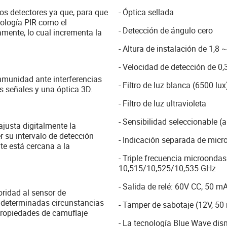
los detectores ya que, para que
- Óptica sellada
nología PIR como el
- Detección de ángulo cero
mente, lo cual incrementa la
- Altura de instalación de 1,8 
- Velocidad de detección de 0
nmunidad ante interferencias
- Filtro de luz blanca (6500 lux
 señales y una óptica 3D.
- Filtro de luz ultravioleta
- Sensibilidad seleccionable (
justa digitalmente la
r su intervalo de detección
- Indicación separada de micr
e está cercana a la
- Triple frecuencia microondas 
10,515/10,525/10,535 GHz
- Salida de relé: 60V CC, 50 
ridad al sensor de
 determinadas circunstancias
- Tamper de sabotaje (12V, 50
 propiedades de camuflaje
- La tecnología Blue Wave dis