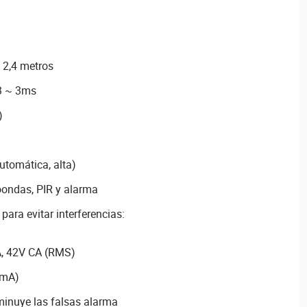
~ 2,4 metros
,3 ~ 3ms
)
automática, alta)
oondas, PIR y alarma
para evitar interferencias:
mA, 42V CA (RMS)
 mA)
minuye las falsas alarma