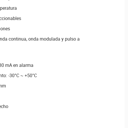
peratura
eccionables
iones
onda continua, onda modulada y pulso a
 30 mA en alarma
nto: -30°C ~ +50°C
 mm
techo