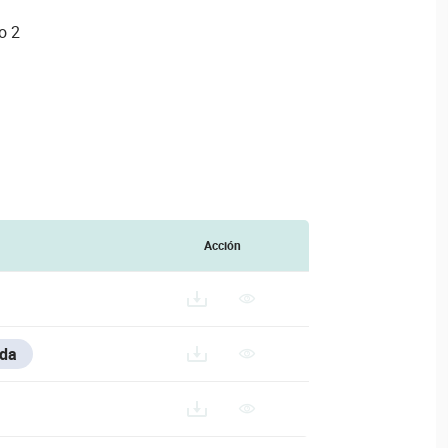
o 2
Acción
ada