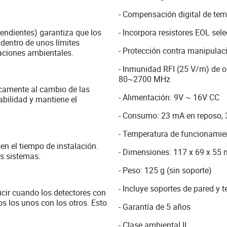
- Compensación digital de tem
endientes) garantiza que los
- Incorpora resistores EOL sel
entro de unos límites
- Protección contra manipulac
baciones ambientales.
- Inmunidad RFI (25 V/m) de 
80~2700 MHz
camente al cambio de las
- Alimentación: 9V ~ 16V CC
abilidad y mantiene el
- Consumo: 23 mA en reposo,
- Temperatura de funcionamie
cen el tiempo de instalación.
- Dimensiones: 117 x 69 x 55
s sistemas.
- Peso: 125 g (sin soporte)
- Incluye soportes de pared y 
ucir cuando los detectores con
 los unos con los otros. Esto
- Garantía de 5 años
- Clase ambiental II