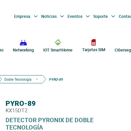
Empresa
Noticias
Eventos
Soporte
Conta
Tarjetas SIM
io
Networking
IOT SmartHome
Ciberseg
Doble Tecnología
PYRO-89
PYRO-89
KX15DT2
DETECTOR PYRONIX DE DOBLE
TECNOLOGÍA