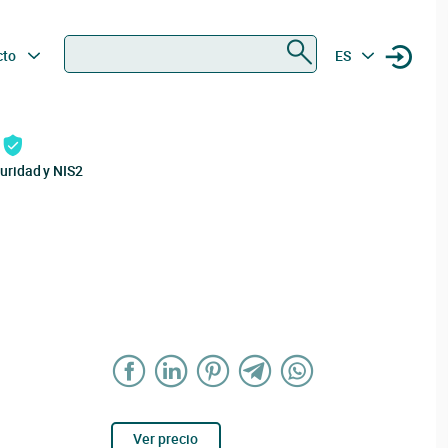
Buscar
cto
ES
uridad y NIS2
Ver precio