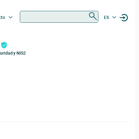
Buscar
cto
ES
uridad y NIS2