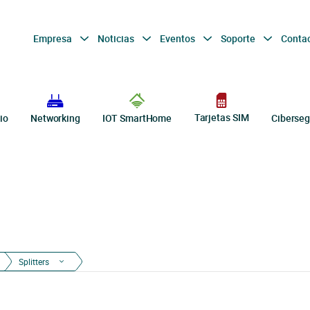
Empresa
Noticias
Eventos
Soporte
Conta
Tarjetas SIM
io
Networking
IOT SmartHome
Ciberseg
Splitters