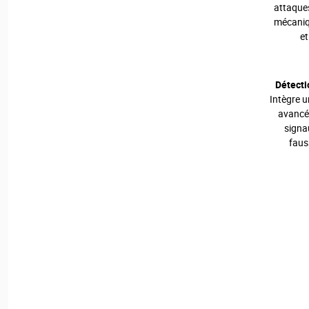
attaques
mécaniq
et
Détectio
Intègre 
avancé 
signau
faus