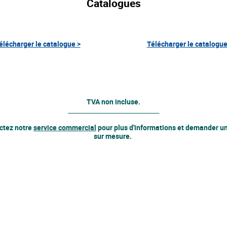
Catalogues
élécharger le catalogue >
Télécharger le catalogue
TVA non incluse.
______________________________
ctez notre
service commercial
pour plus d'informations et demander un
sur mesure.