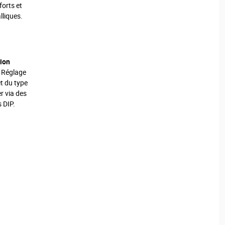
forts et
lliques.
ion
Réglage
et du type
r via des
 DIP.