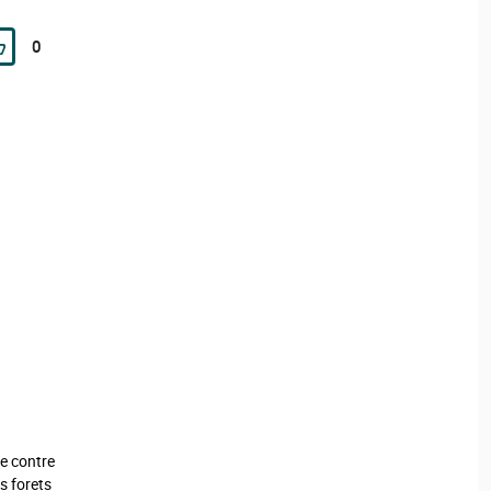
0
te contre
s forets