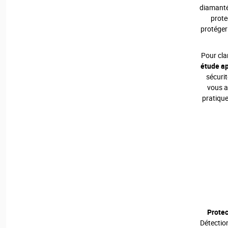
diamanté
prote
protéger 
Pour clar
étude a
sécurit
vous ai
pratique
Protec
Détection