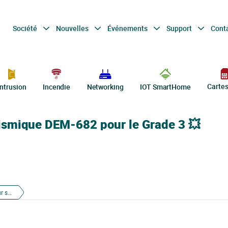
Société
Nouvelles
Événements
Support
Cont
Carte
Intrusion
Incendie
Networking
IOT SmartHome
 sismique DEM-682 pour le Grade 3 💥
Protection totale avec le détecteur sismique DEM-682 pour le Grade 3 💥