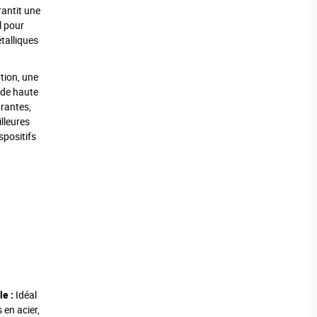
arantit une
l pour
étalliques
ation, une
 de haute
urantes,
illeures
spositifs
le :
Idéal
 en acier,