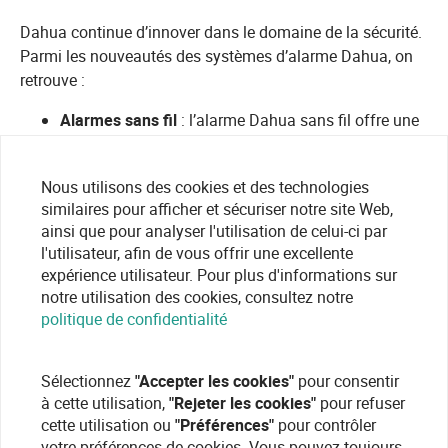
Dahua continue d’innover dans le domaine de la sécurité.
Parmi les nouveautés des systèmes d’alarme Dahua, on
retrouve :
Alarmes sans fil
: l’alarme Dahua sans fil offre une
installation flexible, sans câblage complexe, pour un
déploiement rapide.
Nous utilisons des cookies et des technologies
Intelligence artificielle
: les systèmes utilisent des
similaires pour afficher et sécuriser notre site Web,
algorithmes avancés pour améliorer la détection et
ainsi que pour analyser l'utilisation de celui-ci par
réduire les fausses alertes.
l'utilisateur, afin de vous offrir une excellente
Connectivité avancée
: la alarm box Dahua prend
expérience utilisateur. Pour plus d'informations sur
en charge plusieurs modes de communication (Wi-
notre utilisation des cookies, consultez notre
Fi, Ethernet, 4G) pour une fiabilité optimale.
politique de confidentialité
Intégration vidéo
: les systèmes d’alarme Dahua
peuvent être connectés aux caméras CCTV pour une
Sélectionnez
"Accepter les cookies"
pour consentir
surveillance renforcée.
à cette utilisation,
"Rejeter les cookies"
pour refuser
Sécurité avancée avec l’alarme Dahua et
cette utilisation ou
"Préférences"
pour contrôler
intégration CCTV
votre préférences de cookies. Vous pouvez toujours