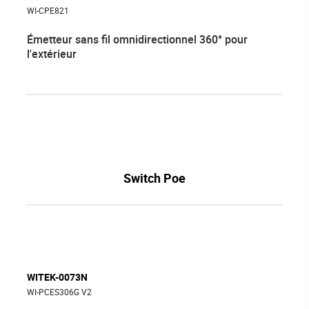
WI-CPE821
Émetteur sans fil omnidirectionnel 360° pour
l'extérieur
Switch Poe
WITEK-0073N
WI-PCES306G V2