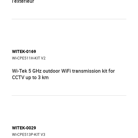
l'extérieur
WITEK-0169
WI-CPE511H-KIT V2
Wi-Tek 5 GHz outdoor WiFi transmission kit for
CCTV up to 3 km
WITEK-0029
WI-CPE513P-KIT V3