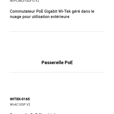
WI-PCMS310GF-O V2
Commutateur PoE Gigabit Wi-Tek géré dans le
nuage pour utilisation extérieure
Passerelle PoE
WITEK-0165
WI-AC105P V2