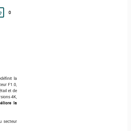
0
définit la
teur F1.0,
tail et de
rsions 4K,
éliore la
u secteur