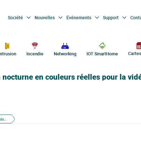
Société
Nouvelles
Événements
Support
Cont
Carte
Intrusion
Incendie
Networking
IOT SmartHome
 nocturne en couleurs réelles pour la vid
Technologie Dahua WizColor : vision nocturne en couleurs réelles pour la vidéosurveillance