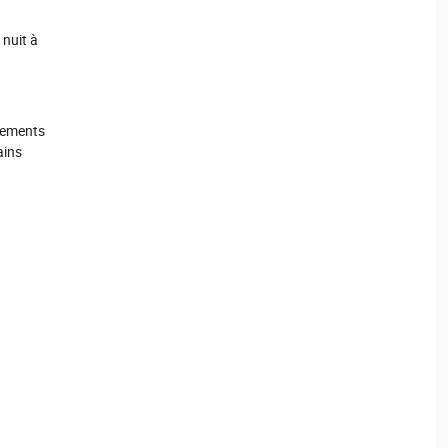
 nuit à
nements
ains