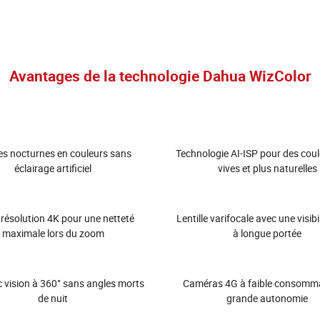
Avantages de la technologie Dahua WizColor
s nocturnes en couleurs sans
Technologie AI-ISP pour des coul
éclairage artificiel
vives et plus naturelles
résolution 4K pour une netteté
Lentille varifocale avec une visibil
maximale lors du zoom
à longue portée
 vision à 360° sans angles morts
Caméras 4G à faible consomma
de nuit
grande autonomie