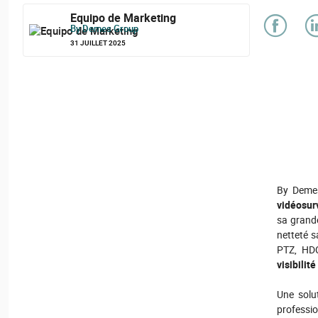
Equipo de Marketing
By Demes Group
31 JUILLET 2025
By Demes
vidéosur
sa grande
netteté s
PTZ, HDC
visibili
Une solu
professio