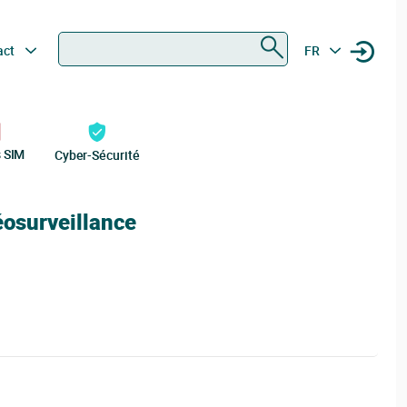
Rechercher
act
FR
s SIM
Cyber-Sécurité
éosurveillance