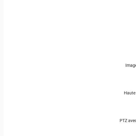
Image
Haute 
PTZ avec