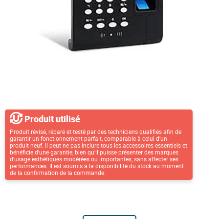
Produit utilisé
Produit révisé, réparé et testé par des techniciens qualifiés afin de
garantir un fonctionnement parfait, comparable à celui d’un
produit neuf. Il peut ne pas inclure tous les accessoires essentiels et
bénéficie d’une garantie, bien qu’il puisse présenter des marques
d’usage esthétiques modérées ou importantes, sans affecter ses
performances. Il est soumis à la disponibilité du stock au moment
de la confirmation de la commande.