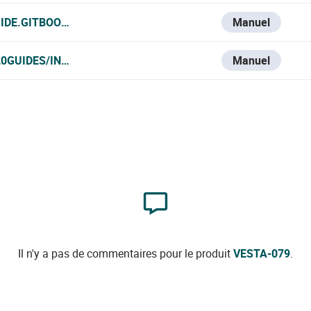
UIDE.GITBOOK.IO/VESTA-KNOWLEDGE-BASE/VESTA-079
Manuel
0GUIDES/INTRUSION/VESTA/SENSOR%20CAIDA-%20FALL%
Manuel
Il n'y a pas de commentaires pour le produit
VESTA-079
.