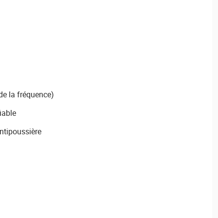
de la fréquence)
iable
ntipoussière