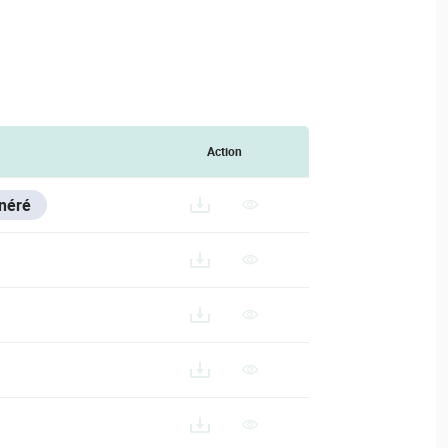
Action
énéré
TA-079_ES
STA-079_FR
A-079_IT