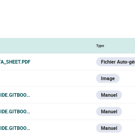
Type
TA_SHEET.PDF
Fichier Auto-g
Image
UIDE.GITBOOK.IO/VESTA-KNOWLEDGE-BASE/V/ESPANOL/VES
Manuel
UIDE.GITBOOK.IO/VESTA-KNOWLEDGE-BASE/V/FRANCE-1/VE
Manuel
IDE.GITBOOK.IO/VESTA-KNOWLEDGE-BASE/V/ITALIAN/VEST
Manuel