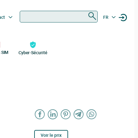
Rechercher
act
FR
s SIM
Cyber-Sécurité
Voir le prix