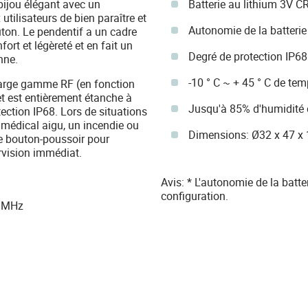
ijou élégant avec un
Batterie au lithium 3V 
tilisateurs de bien paraître et
Autonomie de la batterie
uton. Le pendentif a un cadre
ort et légèreté et en fait un
Degré de protection IP68
nne.
-10 ° C ~ + 45 ° C de te
 large gamme RF (en fonction
et est entièrement étanche à
Jusqu'à 85% d'humidité
tection IP68. Lors de situations
 médical aigu, un incendie ou
Dimensions: Ø32 x 47 x
 le bouton-poussoir pour
rvision immédiat.
Avis: * L'autonomie de la batter
configuration.
9 MHz