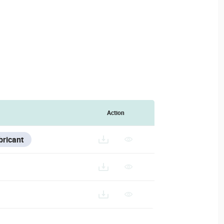
Action
bricant