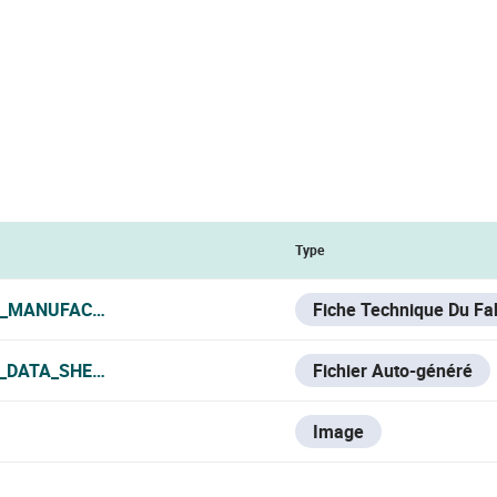
Type
_MANUFACTURER_DATA_SHEET.PDF
Fiche Technique Du Fa
_DATA_SHEET.PDF
Fichier Auto-généré
Image