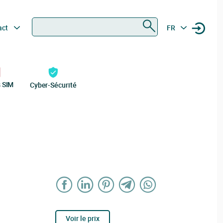
Rechercher
act
FR
s SIM
Cyber-Sécurité
Voir le prix