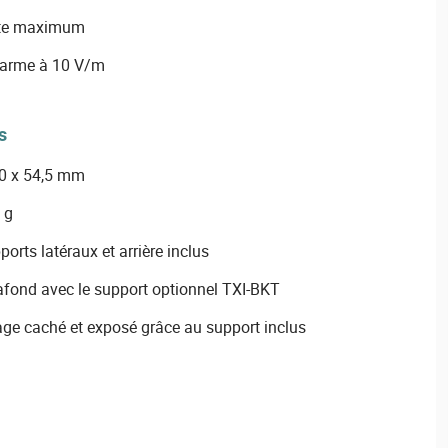
nte maximum
alarme à 10 V/m
s
,0 x 54,5 mm
 g
rts latéraux et arrière inclus
fond avec le support optionnel TXI-BKT
age caché et exposé grâce au support inclus