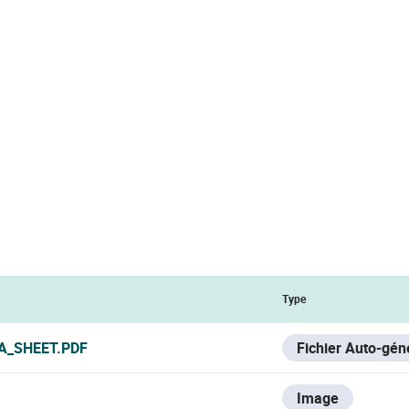
Type
A_SHEET.PDF
Fichier Auto-gén
Image