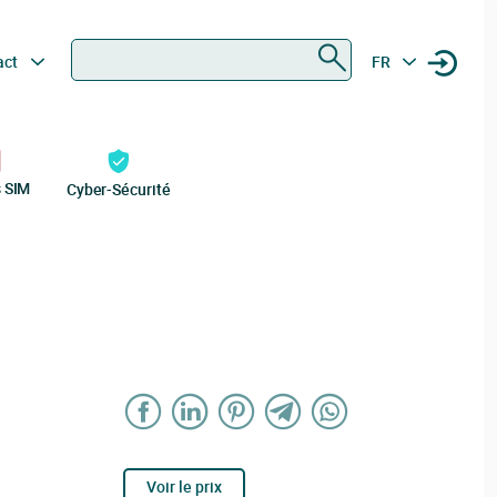
Rechercher
act
FR
s SIM
Cyber-Sécurité
Voir le prix