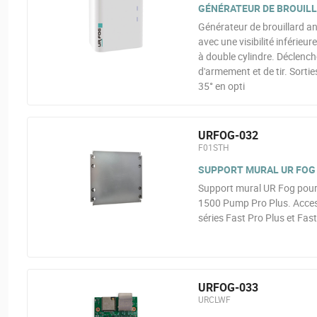
GÉNÉRATEUR DE BROUILLA
Générateur de brouillard a
avec une visibilité inférie
à double cylindre. Déclenc
d'armement et de tir. Sorti
35° en opti
URFOG-032
F01STH
SUPPORT MURAL UR FOG P
Support mural UR Fog pour 
1500 Pump Pro Plus. Access
séries Fast Pro Plus et Fa
URFOG-033
URCLWF