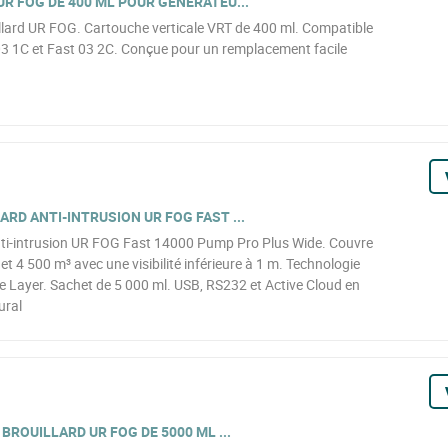
R FOG DE 400 ML POUR GÉNÉRATEU...
illard UR FOG. Cartouche verticale VRT de 400 ml. Compatible
03 1C et Fast 03 2C. Conçue pour un remplacement facile
RD ANTI-INTRUSION UR FOG FAST ...
nti-intrusion UR FOG Fast 14000 Pump Pro Plus Wide. Couvre
t 4 500 m³ avec une visibilité inférieure à 1 m. Technologie
Layer. Sachet de 5 000 ml. USB, RS232 et Active Cloud en
ural
BROUILLARD UR FOG DE 5000 ML ...