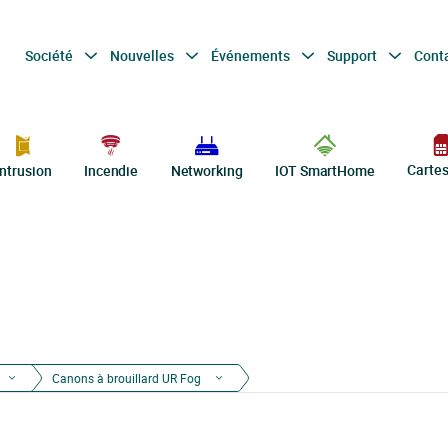
Société
Nouvelles
Événements
Support
Cont
Carte
Intrusion
Incendie
Networking
IOT SmartHome
Canons à brouillard UR Fog