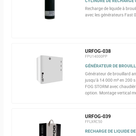
CYLINDRE DE RECHARGE U
Recharge de liquide à brou
avec les générateurs Fast 
URFOG-038
FPU14000PP
GÉNÉRATEUR DE BROUILLA
Générateur de brouillard a
jusqu’à 14 000 m³ en 200 s e
FOG STORM avec chaudière 
option. Montage vertical m
URFOG-039
FFLXRC50
RECHARGE DE LIQUIDE DE 