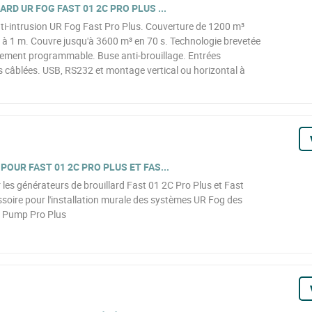
RD UR FOG FAST 01 2C PRO PLUS ...
nti-intrusion UR Fog Fast Pro Plus. Couverture de 1200 m³
ure à 1 m. Couvre jusqu'à 3600 m³ en 70 s. Technologie brevetée
hement programmable. Buse anti-brouillage. Entrées
es câblées. USB, RS232 et montage vertical ou horizontal à
OUR FAST 01 2C PRO PLUS ET FAS...
les générateurs de brouillard Fast 01 2C Pro Plus et Fast
oire pour l'installation murale des systèmes UR Fog des
st Pump Pro Plus